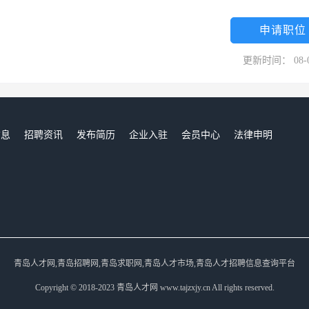
厨具行业的专业企业之一，也是国内专业设计力量最强大、厨具产品线最丰
心，占地面积达22。5万平方米，公司目前员工1600余名，各类专业技
申请职位
量之星奖”、“世纪国际质量时代奖”、“欧洲国际质量金星奖”、“中国创新设计红
更新时间： 08-
奖”等多个国内外奖项。2006年，OULIN被认定为“中国驰名商标”；
8年，OULIN橱柜通过“中国环境标志”产品认证。近两年，OULIN在美国拉斯
快了OULIN品牌的国际化发展步伐。
信息
招聘资讯
发布简历
企业入驻
会员中心
法律申明
们
青岛人才网,青岛招聘网,青岛求职网,青岛人才市场,青岛人才招聘信息查询平台
Copyright © 2018-2023 青岛人才网 www.tajzxjy.cn All rights reserved.