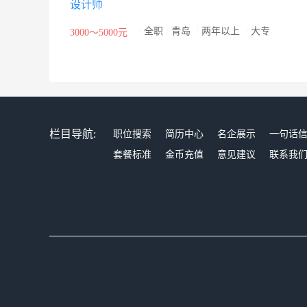
设计师
产及营销的国际化集团公司。OULIN是国内最早进军
富的国际化公司之一。集团总部坐落于宁波鄞州投资创业中
/
全职
/
青岛
/
两年以上
/
大专
3000～5000元
术人员600余名。 OULIN先后荣获B。I。D“国际质
星奖金奖”、中国工业设计协会“设计20年十大创意经典产品
2007年，OULIN橱柜荣膺“中国名牌”荣誉称号；200
维加斯、芝加哥世界顶级厨卫展K·BIS上的亮相，更是加
栏目导航:
职位搜索
简历中心
名企展示
一句话
套餐标准
金币充值
意见建议
联系我