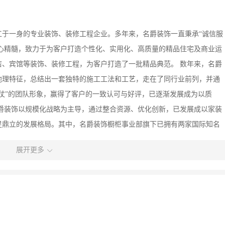
工于一身的专业装饰、装修工程企业。多年来，名爵装饰一直秉承“诚信服
核心精髓，致力于为客户打造个性化、实用化、高质量的精品住宅及商业运
、宾馆等装饰、装修工程，为客户打造了一批精品典范。 数年来，名爵
地理特征，总结出一套独特的施工工法和工艺，走在了同行业前列，并通
仗”的团队形象，赢得了客户的一致认可与好评，已逐渐发展成为以质
爵装饰以规模化战略为主导，通过整合资源、优化创新，已发展成以家装
足鼎立的发展格局。其中，名爵装饰橱柜事业部旗下已拥有两家国际知名
青岛帝森家庭橱柜厨具有限公司是由德国E-C公司投资创建的德国独资企业
展开更多
Co。,Ltd。），公司总投资750万美元，拥有39600平方米的制造基地及世界最先进的生产
柜总装生产线、UV大板全自动生产流水线、石英门板全自动生产线及配套电
1级标准，环保系数优于国标。帝森橱柜产品远销世界各地，专卖店遍布全
三、欧琳橱柜临沂旗舰店 OULIN，一个蕴含欧洲元素的高端厨具品牌，
年8月，是一家专业从事高档橱柜、不锈钢水槽、厨房电器等厨房产品设计、生