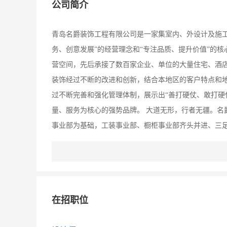
公司简介
青岛名爵装饰工程有限公司是一家集室内、外设计及施
务、创意发展”的经营理念和“专注品质、提升价值”的
营空间，先后承接了数百家企业、单位的大量住宅、酒店
装饰经过不断的改进和创新，结合本地区的客户特点和
过不断完善和强化管理体制，展示出“善打硬仗、敢打硬
量、服务为核心的强势品牌。 大道无形，行者无疆。名
事业部为基础，工装事业部、橱柜事业部齐头并进、三
橱柜企业的地区总代理权： 一、帝森橱柜即墨旗舰店 
（Qingdao Deson Domestic Kitchenware 
设备。生产基地内设有1200吨巨型热压板生产线、橱
器组装线。帝森橱柜所使用的板材均达到欧洲E0级及E
在招职位
国各大橱柜商场。 二、欧琳橱柜城阳红星美凯龙旗舰店 
凝聚着欧洲风情和全球智慧。 OULIN创建于1995