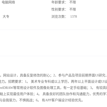
：
电脑网络
年龄要求：
不限
：
性别要求：
不限
：
大专
浏览次数：
1378
I设计，网站设计，具备反复修改的耐心；2、参与产品及项目前期界面UI研究
力。招聘要求：1。 美术专业专科或以上学历，两年以上平面设计或UI
llustrator∕CorelDRAW等常用设计软件及图像处理工具，有一定手绘基础；3。 有较
础上实现最佳用户体验；4。 具备良好的团队协作和沟通能力，优秀的学
与自我驱力，不惧挑战；6。 有APP客户端设计经验优先。