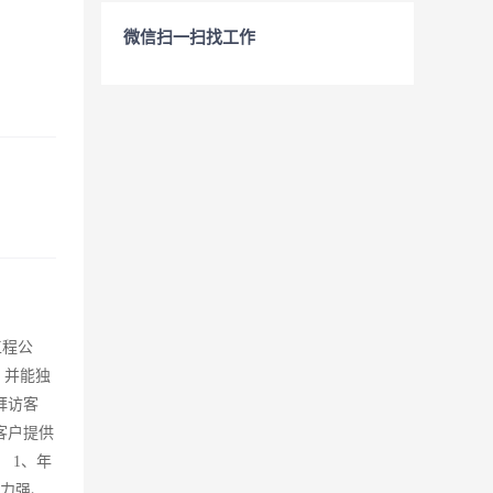
微信扫一扫找工作
工程公
，并能独
拜访客
客户提供
 1、年
能力强、