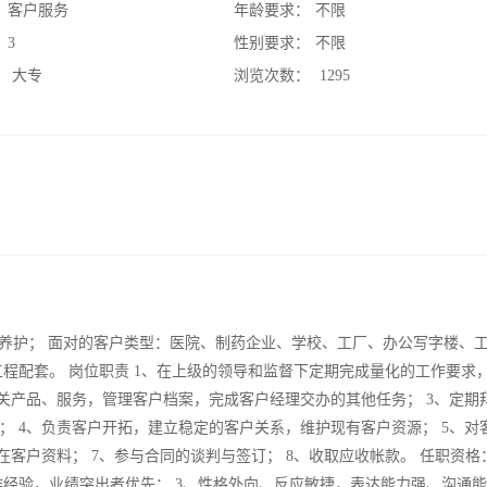
：
客户服务
年龄要求：
不限
：
3
性别要求：
不限
：
大专
浏览次数：
1295
的养护； 面对的客户类型：医院、制药企业、学校、工厂、办公写字楼、
程配套。 岗位职责 1、在上级的领导和监督下定期完成量化的工作要求
关产品、服务，管理客户档案，完成客户经理交办的其他任务； 3、定期
 4、负责客户开拓，建立稳定的客户关系，维护现有客户资源； 5、对
客户资料； 7、参与合同的谈判与签订； 8、收取应收帐款。 任职资格：
工作经验，业绩突出者优先； 3、性格外向、反应敏捷，表达能力强、沟通