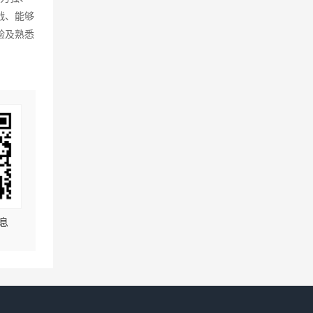
战、能够
验及熟悉
息