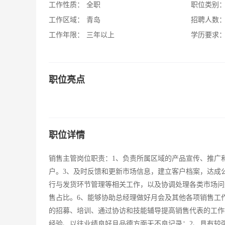
工作性质：
全职
职位类别
工作区域：
青岛
招聘人数
工作年限：
三年以上
学历要求
职位亮点
职位详情
销售主管岗位职责：1、负责所属区域的产品宣传、推广
户。3、及时反馈和更新市场信息，建立客户档案，达成
行与发货环节管理等相关工作，以及协调处理各类市场问
售占比。6、能够协助总经理做好月会及其他各项销售工
的招募、培训、通过协访和技能辅导提高销售代表的工作技
经验、以往业绩良好且品德方面无不良记录；2、具有较