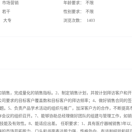
：
市场营销
年龄要求：
不限
：
若干
性别要求：
不限
：
大专
浏览次数：
1403
和销售，完成量化的销售指标。2、制定销售计划，并按计划拜访客户和开
公司要求的目标客户覆盖数和目标客户的拜访频率；4、做好销售合同的签
题。5、负责产品学术活动的组织与推广，加深客户方的合作，不断提高
作会议的组织召开。7、能够协助总经理做好团队的组建与管理工作，如销
能及有效性。8、能适应出差。 任职要求：1、具有医疗器械销售3年以
强的市场开拓能力，口头和书面表达能力强，性格外向，有谈判经验和技巧