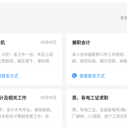
查
司机
08月08日
兼职会计
，30岁，求工作一份，年后上班
本人女中级职称12年工作经验
吃苦耐劳，踏实肯干，保险销售
税、政府补贴、银行贷款、纳
为各类公司策划，设建新账，
务，财务咨询等业务。欲求兼
看联系方式
查看联系方式
作
计及相关工作
08月08日
男，有电工证求职
7岁，会计大专毕业，做账报税。
男，有电工证，会组装电柜(箱
份全职会计等财务类工作。有会
厂维修；C1驾照，找个工资在
上，枣强县以外需要有住宿，