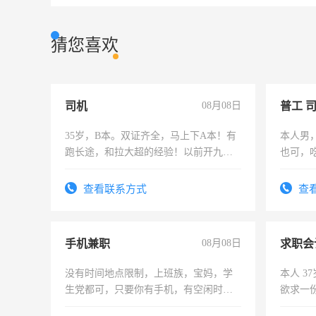
猜您喜欢
司机
08月08日
普工 
35岁，B本。双证齐全，马上下A本！有
本人男
跑长途，和拉大超的经验！以前开九米
也可，
六，渣土车
勿扰
查看联系方式
查
手机兼职
08月08日
求职会
没有时间地点限制，上班族，宝妈，学
本人 3
生党都可，只要你有手机，有空闲时
欲求一
间，一单一结，一天二三十不成问题，
计证