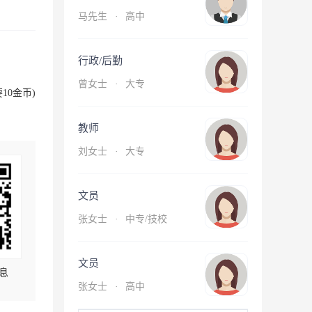
马先生
·
高中
行政/后勤
曾女士
·
大专
10金币)
教师
刘女士
·
大专
文员
张女士
·
中专/技校
文员
息
张女士
·
高中