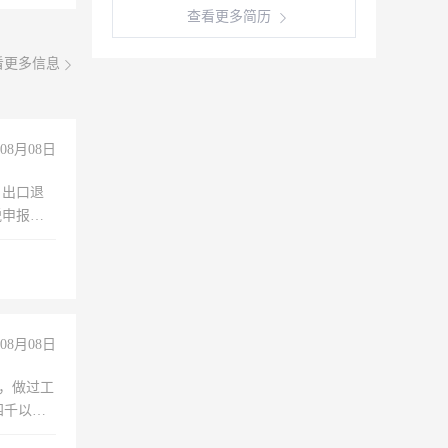
查看更多简历
看更多信息
08月08日
，出口退
税申报、
理乱账业
职会计工
08月08日
)，做过工
四千以
保险勿扰