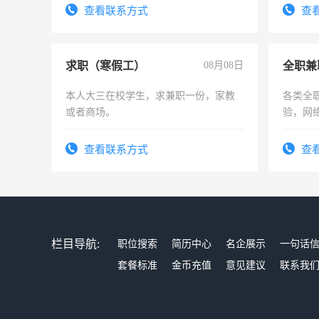
勤快的四五十，每天挣零花钱没问题！
查看联系方式
查
求职（寒假工）
08月08日
全职兼
本人大三在校学生，求兼职一份，家教
各类全
或者商场。
验，网
队长，
有高低
查看联系方式
查
栏目导航:
职位搜索
简历中心
名企展示
一句话
套餐标准
金币充值
意见建议
联系我