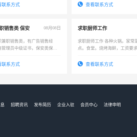
电话
看联系方式
查看联系方式
职销售类 保安
08月08日
求职厨师工作
职兼职销售类，有广告销售经
求职厨师工作 各种火锅。家常
络管理员中级证书，保安类保安
点。食堂。烧烤海鲜，工资要求6
形象岗或幼儿园保安，维修水电
上
压电工证和十几年工作经验
看联系方式
查看联系方式
信息
招聘资讯
发布简历
企业入驻
会员中心
法律申明
们