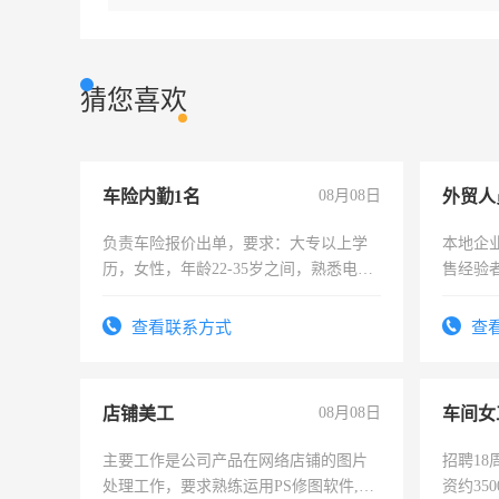
猜您喜欢
车险内勤1名
08月08日
外贸人
负责车险报价出单，要求：大专以上学
本地企
历，女性，年龄22-35岁之间，熟悉电脑
售经验
操作，工作态度认真，具有团队精神，
试用期1-3个月，转正后交纳五险，
查看联系方式
查
店铺美工
08月08日
车间女
主要工作是公司产品在网络店铺的图片
招聘18
处理工作，要求熟练运用PS修图软件,工
资约35