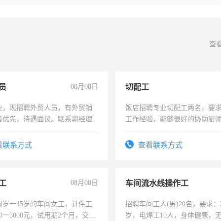
查
员
08月08日
切配工
业，现招聘外贸人员，有外贸销
饭店招聘专业切配工两名，要
者优先，待遇面议。联系郭经理
工作经验，能够很好的协助厨
作。包吃住，每月有公休，工资35
4500。
看联系方式
查看联系方式
工
08月08日
车间流水线操作工
周岁一45岁的车间女工，计件工
招聘车间工人(男)20名，要求：2
00一5000元，试用期2个月，交五
岁，电焊工10人，身体健康，