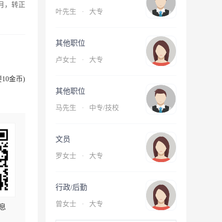
月，转正
叶先生
·
大专
其他职位
卢女士
·
大专
10金币)
其他职位
马先生
·
中专/技校
文员
罗女士
·
大专
行政/后勤
曾女士
·
大专
息