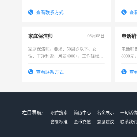
作时间每天8小时，待遇优厚。
险，有
查看联系方式
查
家庭保洁师
08月08日
电话销
家庭保洁师。要求：50周岁以下、女
电话销售
性、干净利索，月薪4000+，工作轻松，
8000
时间灵活，不需坐班，适合宝妈、全职
太太等。
查看联系方式
查
栏目导航:
职位搜索
简历中心
名企展示
一句话
套餐标准
金币充值
意见建议
联系我