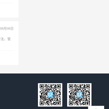
准八人间住
倒，每月
0小时
08月08日
守法，管